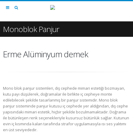
Monoblok Panjur
Erme Alüminyum demek
Mono blok panjur sistemleri, dış cephede mimari estetiği bozmayan,
kutu payı düşülerek, doğramalar ile birlikte iç cepheye monte
edilebilecek şekilde tasarlanmış bir panjur sistemidir. Mono blok
panjur sisteminde panjur kutusu iç cephede yer aldığından, dış cephe
yapısındaki mimari estetik, hiçbir şekilde bozulmamaktadır. Doğrama
ile bütünleşen renk seçenekleriyle kusursuz bütünlük sağlar. Kutunun
evin iç kısmında kalan tarafında strafor uygulamasıyla ısı ses yalıtımı
en üst seviyededir.